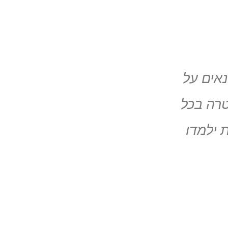
אים על
רה בכל
 ילמדו