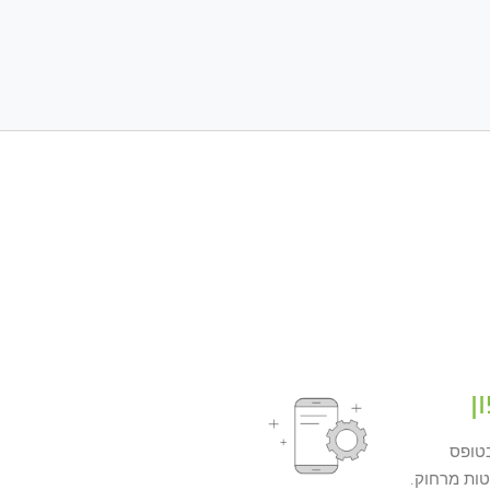
ן
בטופס
ות מרחוק.