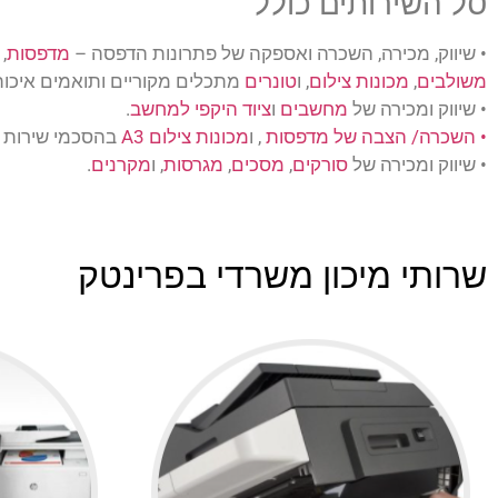
סל השירותים כולל
• שיווק, מכירה, השכרה ואספקה של פתרונות הדפסה –
מדפסות
,
משולבים
,
מכונות צילום
, ו
טונרים
מתכלים מקוריים ותואמים איכות
• שיווק ומכירה של
מחשבים
ו
ציוד היקפי למחשב
.
• השכרה/ הצבה של מדפסות
, ו
מכונות צילום A3
בהסכמי שירות ל
• שיווק ומכירה של
סורקים
,
מסכים
,
מגרסות
, ו
מקרנים
.
שרותי מיכון משרדי בפרינטק