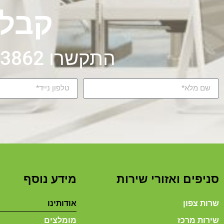
קבלו
התקשרו 072-326-3862 או מלאו את הטופס
סניפים ואזורי שירות
מידע נוסף
שרות צפון
אודותינו
שירות מרכז
מומלצים