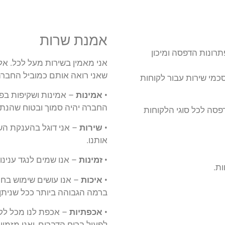
אמנת שרות
רונות הדפסה ומיכון
אני מאמין בשירות מעל לכל. אלו
שאני רואה אותם כמוביל החברה
כמי שירות עבור לקוחות
•
אמינות
– אמינות ושקיפות בפנ
החברה יהיה סמוך ובטוח שהנתונ
פסה לכל סוגי הלקוחות
•
שירות
– אני דוגל בהענקת הש
אותנו.
•
זמינות
– אנו שמים לנגד ענינו
•
איכות
– אנו עושים שימוש בחו
ברמה הגבוהה ביותר ככל שניתן.
•
אכפתיות
– אכפת לנו מכל לקו
לפעול ברוח הדברים, ואני מזמין 