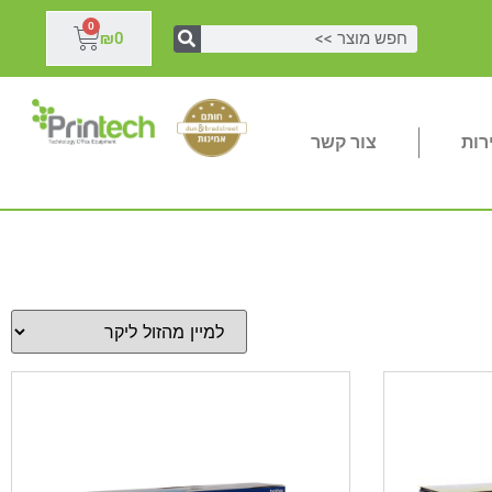
0
₪
0
רות
צור קשר