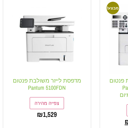
מבצע!
 פנטום
מדפסת לייזר משולבת פנטום
Pantum 5100FDN
P
יום
צפייה מהירה
₪
1,529