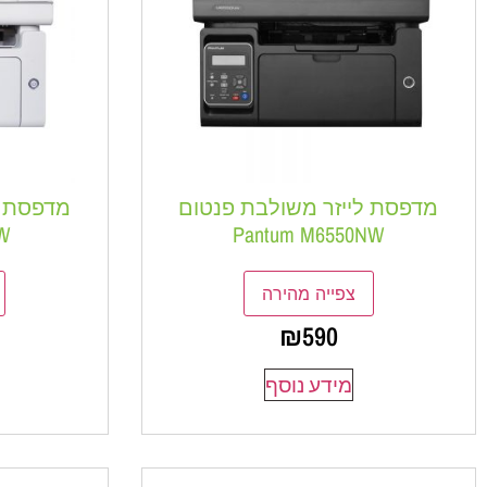
מדפסת לייזר משולבת פנטום
מדפסת ל
W
Pantum M6550NW
צפייה מהירה
₪
590
מידע נוסף