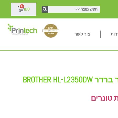
0
₪
0
רות
צור קשר
BROTHER HL-L2
 טונרים