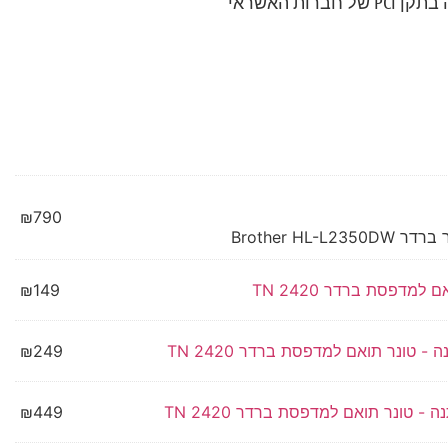
רות האשראי
₪
790
Brother HL-L2
 למדפסת ברדר TN 2420
149
₪
₪
249
₪
449