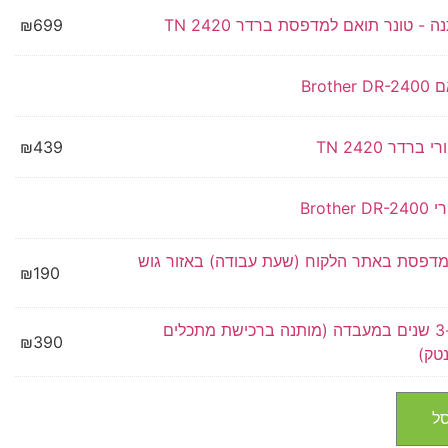
₪
699
Brothe
ברדר TN 2420
439
₪
Brothe
דפסת באתר הלקוח (שעת עבודה) באזור גוש
₪
190
שרות ל-3 שנים במעבדה (מותנה ברכישת מתכלים
₪
390
טק)
ל