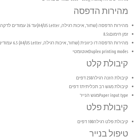
מהירות הדפסה
מהירות הדפסה (שחור, איכות רגילה, A4/US Letter)
עד 26 עמודים לדקה
זמן חימום
8.5s
מהירות הדפסה דו כיוונית (שחור, איכות רגילה, A4/US Letter)
6.5 עמודים לדקה
Duplex printing modes
אוטומטי
קיבולת קלט
קיבולת הזנה רגילה
250 דפים
קיבולת מגש רב תכליתית
1 דפים
Paper input type
מגש הנייר
קיבולת פלט
קיבולת פלט רגילה
100 דפים
טיפול בנייר