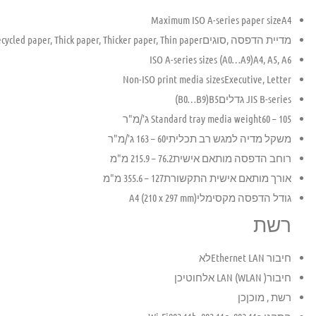
Maximum ISO A-series paper size
A4
מדיית הדפסה ,סוגים
cycled paper, Thick paper, Thicker paper, Thin paper
ISO A-series sizes (A0…A9)
A4, A5, A6
Non-ISO print media sizes
Executive, Letter
JIS B-series גדליםB0…B9)
B5
)
60 – 105 ג'/מ"ר
Standard tray media weight
משקל מדיה למגש רב תכליתי
60 – 163 ג'/מ"ר
רוחב הדפסה מותאם אישית
76.2 – 215.9 מ"מ
אורך מותאם אישית התקשורת
127 – 355.6 מ"מ
גודל הדפסה מקסימלי
A4 (210 x 297 mm)
רשת
חיבור Ethernet LAN
לא
חיבור( LAN (WLAN אלחוטי
כן
רשת , מוכן
כן