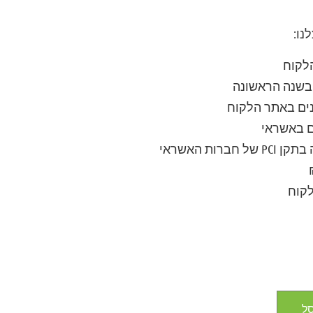
נו:
לקוח
בשנה הראשונה
ם באשראי
רות האשראי
קוח
ל