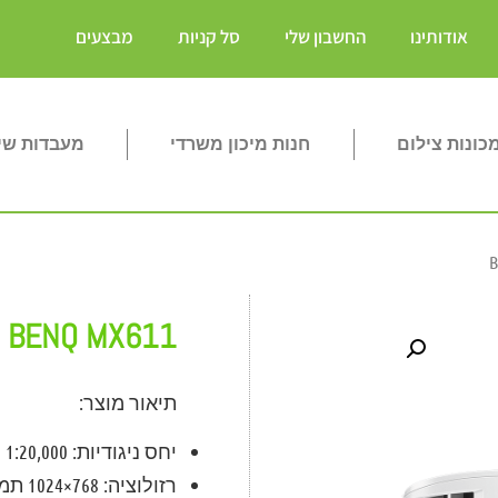
אודותינו
החשבון שלי
סל קניות
מבצעים
ונות צילום
חנות מיכון משרדי
מעבדות שי
BENQ MX611
תיאור מוצר:
יחס ניגודיות: 1:20,000
רזולוציה: 768×1024 תמיכה ב FULL HD