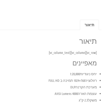
תיאור
תיאור
[vc_row][vc_column][vc_column_text]
מאפיינים
יחס ניגודיות
1:20,000
רזולוציה
768×1024 תמיכה ב FULL HD
מערכת הקרנה
DLP
עוצמת הארה
ANSI Lumens 4000
משקל
2.3 ק”ג