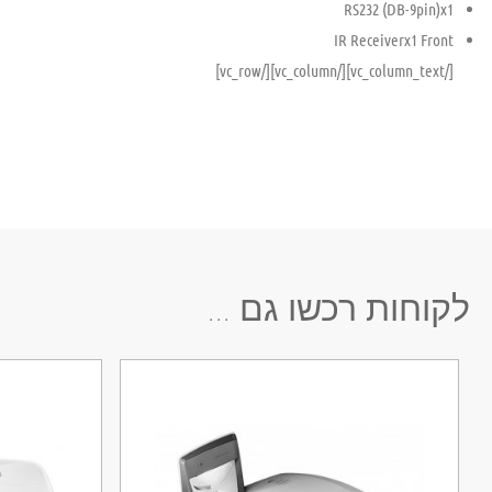
RS232 (DB-9pin)
x1
IR Receiver
x1 Front
[/vc_column_text][/vc_column][/vc_row]
לקוחות רכשו גם ...